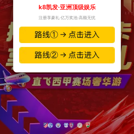
k8凯发·亚洲顶级娱乐
注册享豪礼·亿万奖池·高额无忧